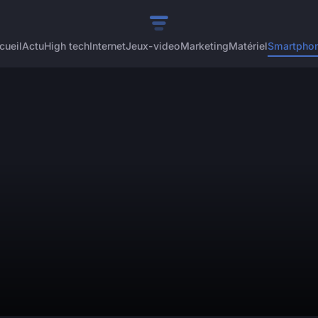
cueil
Actu
High tech
Internet
Jeux-video
Marketing
Matériel
Smartpho